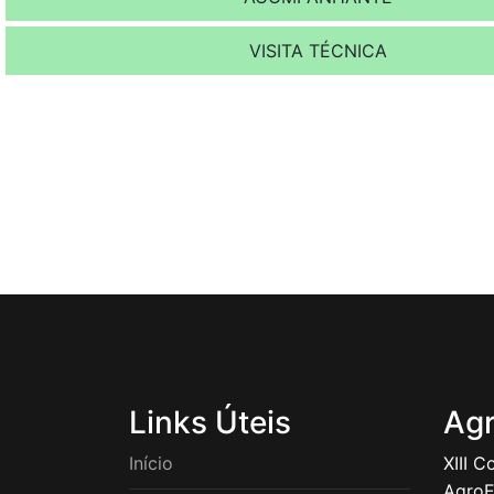
VISITA TÉCNICA
Links Úteis
Agr
Início
XIII C
AgroE