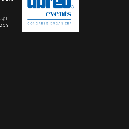
u.pt
mada
)