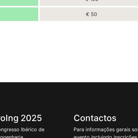
€ 50
oIng 2025
Contactos
ongresso Ibérico de
Para informações gerais so
ngenharia
evento incluindo inscrições