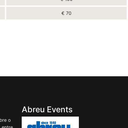
€ 70
Abreu Events
bre o
, entre