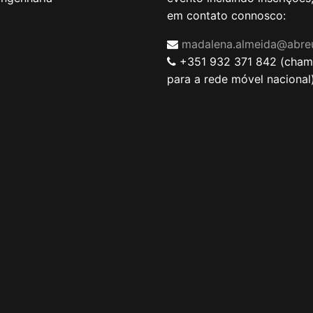
em contato connosco:
madalena.almeida@abre
+351 932 371 842 (cha
para a rede móvel nacional